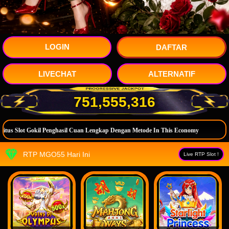
LOGIN
DAFTAR
LIVECHAT
ALTERNATIF
751,555,316
tus Slot Gokil Penghasil Cuan Lengkap Dengan Metode In This Economy
RTP MGO55 Hari Ini
Live RTP Slot !