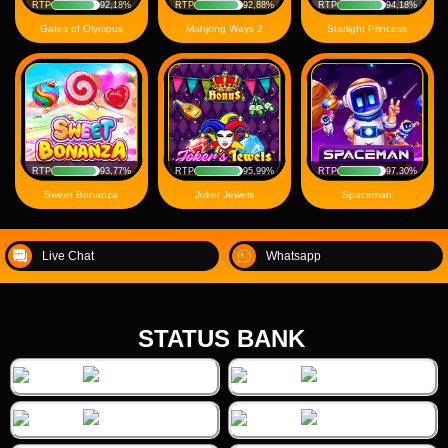
RTP
92,18%
RTP
92,88%
RTP
94,18%
Gates of Olympus
Mahjong Ways 2
Starlight Princess
RTP
93,77%
RTP
95,99%
RTP
97.30%
Sweet Bonanza
Joker Jewels
Spaceman
Live Chat
Whatsapp
STATUS BANK